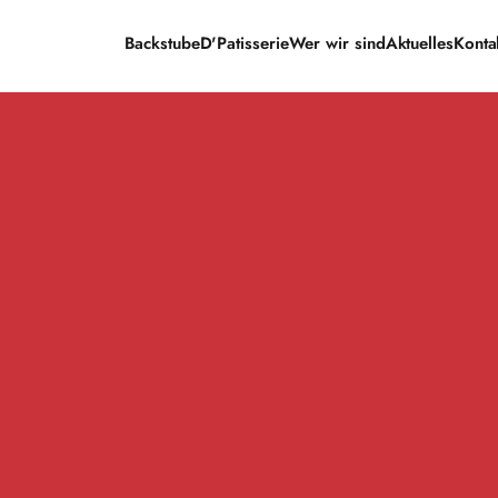
Backstube
D'Patisserie
Wer wir sind
Aktuelles
Konta