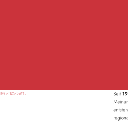
Seit
1
WER WIR SIND
Meinung
entsteh
region