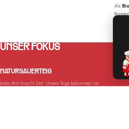
Als
Bio
Roggen
DIE GA
UNSER FOKUS
NATURSAUERTEIG
Jedes Brot braucht Zeit. Unsere Teige bekommen sie
— lange Führungen, geduldige Reife, keine
Abkürzung.
ONLINE BESTELLEN
BEQUEM VORBESTELLEN — JED