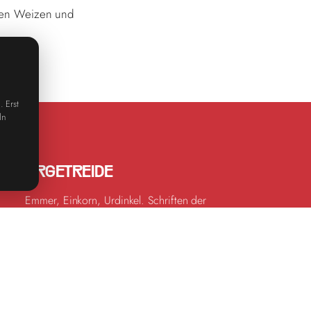
ben Weizen und
 Erst
ln
URGETREIDE
Emmer, Einkorn, Urdinkel. Schriften der
Backgeschichte, die bei uns lebendig bleiben.