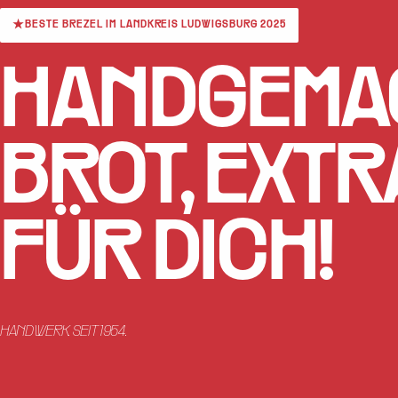
BESTE BREZEL IM LANDKREIS LUDWIGSBURG 2025
HAND­GEMA
BROT, EXTR
FÜR DICH!
HANDWERK. SEIT 1954.