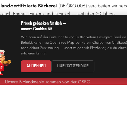
land-zertifizierte Bäckerei
(DE-ÖKO-006) verarbeiten wir ne
 auch Emmer, Einkorn und Urdinkel — seit über 20 Jahren.
Frisch gebacken für dich —
unsere Cookies 🍪
NZE GESCHICHTE →
Wir laden auf der Seite Inhalte von Drittanbietern (Instagram-Feed via
Behold, Karten via OpenStreetMap, bei /ki ein Chatbot von Chatbase).
nach deiner Zustimmung — sonst zeigen wir Platzhalter, die du einze
aktivieren kannst.
ANNEHMEN
NUR NOTWENDIGE
REGIONALES GETREIDE
Unsere Bioland­mehle kommen von der OBEG
Hohenlohe. Kurze Wege, transparente Herkunft,
überzeugte Partner.
ERZEIT, ÜBERALL